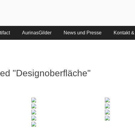
ifact
AurinasGilder
News und Presse
Kontakt &
ed "Designoberfläche"