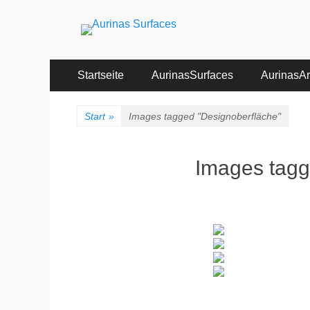
Aurinas Surfaces
Oberflächen Manufaktur
Primäres
Zum
Startseite
AurinasSurfaces
AurinasArt
Inhalt
Menü
springen
Start
»
Images tagged "Designoberfläche"
Images tagg