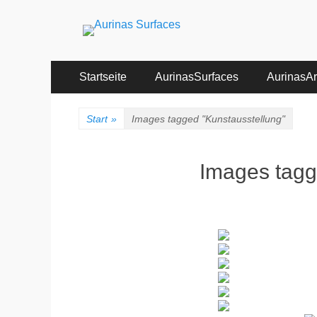
Aurinas Surfaces
Oberflächen Manufaktur
Primäres
Zum
Startseite
AurinasSurfaces
AurinasArt
Inhalt
Menü
springen
Start
»
Images tagged "Kunstausstellung"
Images tagg