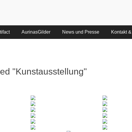
ifact
AurinasGilder
News und Presse
Kontakt &
ed "Kunstausstellung"