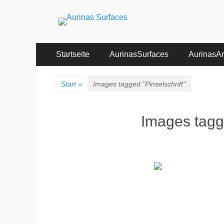
Aurinas Surfaces
Oberflächen Manufaktur
Primäres
Zum
Startseite
AurinasSurfaces
AurinasArt
Inhalt
Menü
springen
Start
»
Images tagged "Pinselschrift"
Images tagge