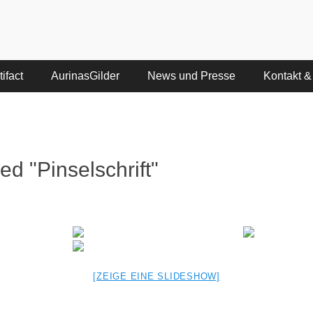
ifact
AurinasGilder
News und Presse
Kontakt &
d "Pinselschrift"
[ZEIGE EINE SLIDESHOW]