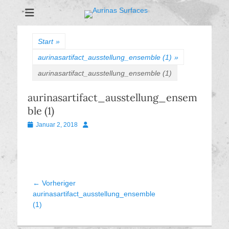
Aurinas Surfaces
Oberflächen Manufaktur
Start
»
aurinasartifact_ausstellung_ensemble (1)
»
aurinasartifact_ausstellung_ensemble (1)
aurinasartifact_ausstellung_ensem
ble (1)
Veröffentlicht
Autor
Januar 2, 2018
am
Beitragsnavigation
← Vorheriger
Vorheriger
aurinasartifact_ausstellung_ensemble
Beitrag:
(1)