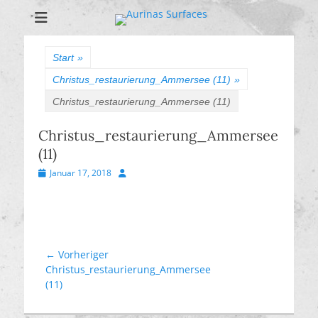
Aurinas Surfaces
Oberflächen Manufaktur
Start
»
Christus_restaurierung_Ammersee (11)
»
Christus_restaurierung_Ammersee (11)
Christus_restaurierung_Ammersee
(11)
Veröffentlicht
Autor
Januar 17, 2018
am
Beitragsnavigation
← Vorheriger
Vorheriger
Christus_restaurierung_Ammersee
Beitrag:
(11)