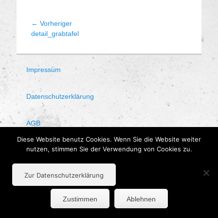
Beitragsnavigation
← Vorheriger
Vorheriger
detail_grabtafel
Beitrag:
Impressum
Datenschutzerklärung
AGB
Diese Website benutz Cookies. Wenn Sie die Website weiter
nutzen, stimmen Sie der Verwendung von Cookies zu.
Zur Datenschutzerklärung
Zustimmen
Ablehnen