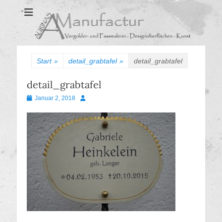
Aurinas Surfaces
Oberflächen Manufaktur
Start
»
detail_grabtafel
»
detail_grabtafel
detail_grabtafel
Veröffentlicht
Autor
Januar 2, 2018
am