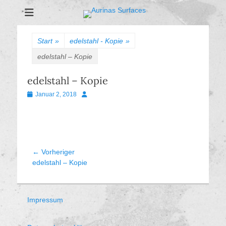
Aurinas Surfaces
Oberflächen Manufaktur
Start
»
edelstahl - Kopie
»
edelstahl – Kopie
edelstahl – Kopie
Veröffentlicht
Autor
Januar 2, 2018
am
Beitragsnavigation
← Vorheriger
Vorheriger
edelstahl – Kopie
Beitrag:
Impressum