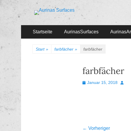
Aurinas Surfaces
Oberflächen Manufaktur
Primäres
Zum
Startseite
AurinasSurfaces
AurinasArt
Inhalt
Menü
springen
Start
»
farbfächer
»
farbfächer
farbfächer
Veröffentlicht
Autor
Januar 15, 2018
am
Beitragsnavi
← Vorheriger