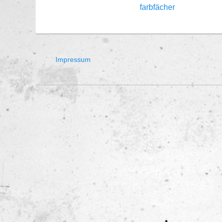
Vorheriger
farbfächer
Beitrag:
Impressum