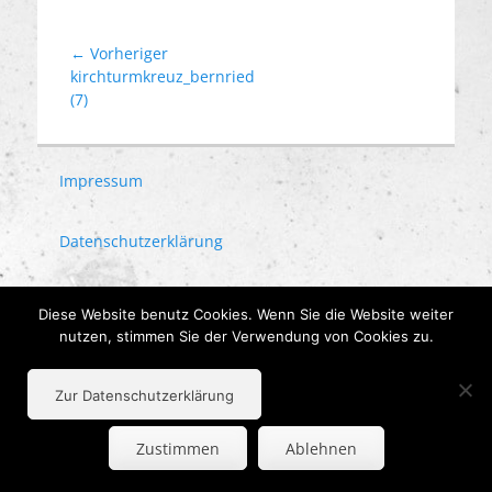
Beitragsnavigation
← Vorheriger
Vorheriger
kirchturmkreuz_bernried
Beitrag:
(7)
Impressum
Datenschutzerklärung
AGB
Diese Website benutz Cookies. Wenn Sie die Website weiter
nutzen, stimmen Sie der Verwendung von Cookies zu.
Zur Datenschutzerklärung
Zustimmen
Ablehnen