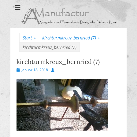
Aurinas Surfaces
Oberflächen Manufaktur
Start
»
kirchturmkreuz_bernried (7)
»
kirchturmkreuz_bernried (7)
kirchturmkreuz_bernried (7)
Veröffentlicht
Autor
Januar 18, 2018
am