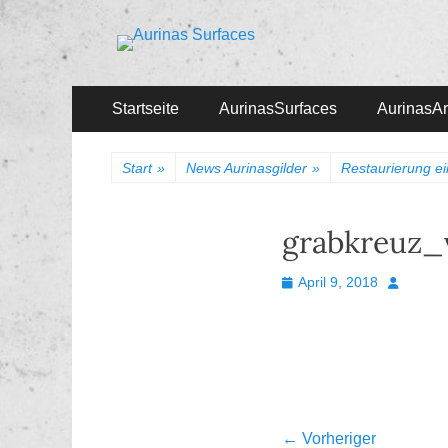
Aurinas Surfaces
Oberflächen Manufaktur
Primäres
Zum
Startseite
AurinasSurfaces
AurinasArt
Inhalt
Menü
springen
Start
»
News Aurinasgilder
»
Restaurierung ei
grabkreuz_
Veröffentlicht
Autor
April 9, 2018
am
Beitragsnavi
← Vorheriger