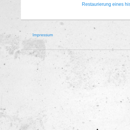
Vorheriger
Restaurierung eines hi
Beitrag:
Impressum