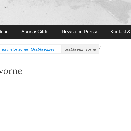
ifact
AurinasGilder
News und Presse
Kontakt &
/
nes historischen Grabkreuzes
»
grabkreuz_vorne
vorne
gation