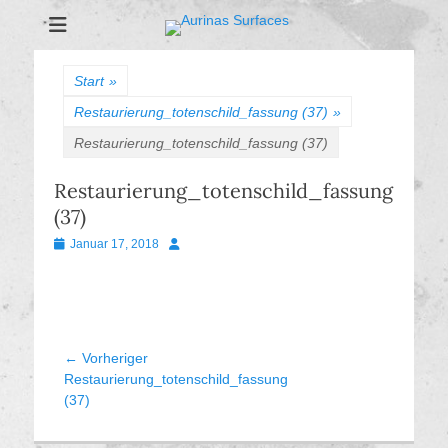
Aurinas Surfaces
Oberflächen Manufaktur
Start
»
Restaurierung_totenschild_fassung (37)
»
Restaurierung_totenschild_fassung (37)
Restaurierung_totenschild_fassung
(37)
Veröffentlicht
Autor
Januar 17, 2018
am
Beitragsnavigation
← Vorheriger
Vorheriger
Restaurierung_totenschild_fassung
Beitrag:
(37)