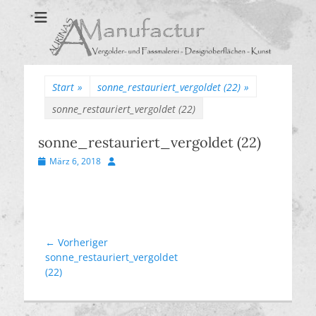
Aurinas Surfaces
Oberflächen Manufaktur
Start
»
sonne_restauriert_vergoldet (22)
»
sonne_restauriert_vergoldet (22)
sonne_restauriert_vergoldet (22)
Veröffentlicht
Autor
März 6, 2018
am
Beitragsnavigation
← Vorheriger
Vorheriger
sonne_restauriert_vergoldet
Beitrag:
(22)