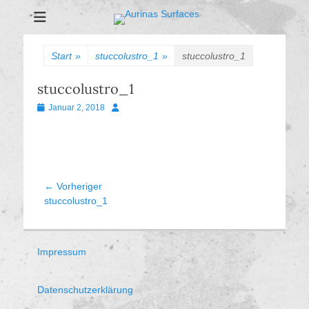
Aurinas Surfaces
Oberflächen Manufaktur
Start
»
stuccolustro_1
»
stuccolustro_1
stuccolustro_1
Veröffentlicht
Autor
Januar 2, 2018
am
Beitragsnavigation
← Vorheriger
Vorheriger
stuccolustro_1
Beitrag:
Impressum
Datenschutzerklärung